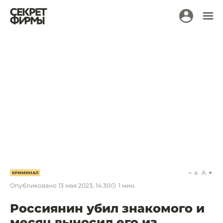
a
A
КРИМИНАЛ
Опубликовано
13 мая 2023, 14:30
1
мин.
Россиянин убил знакомого и
месяц выносил его из