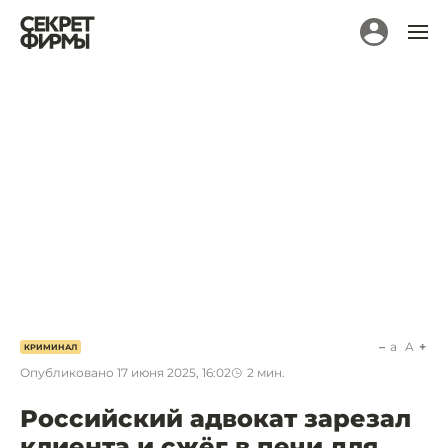
a
A
КРИМИНАЛ
Опубликовано
17 июня 2025, 16:02
2
мин.
Российский адвокат зарезал
клиента и сжёг в печи для