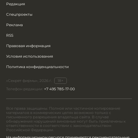
Редакция
Спецпроекты
Реклама
RSS
Правовая информация
Условия использования
Политика конфиденциальности
«Секрет фирмы», 2026 г.
18+
Телефон редакции:
+7 495 785-17-00
Все права защищены. Полное или частичное копирование
материалов в коммерческих целях возможно только с
письменного разрешения владельца сайта. В случае
обнаружения нарушений виновные могут быть привлечены к
ответственности в соответствии с законодательством
Российской Федерации.
На информационном ресурсе применяются рекомендательные