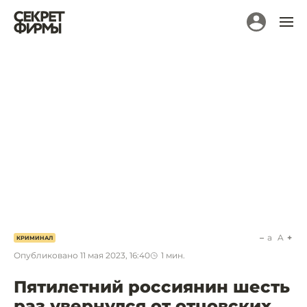
a
A
КРИМИНАЛ
Опубликовано
11 мая 2023, 16:40
1
мин.
Пятилетний россиянин шесть
раз увернулся от отцовских