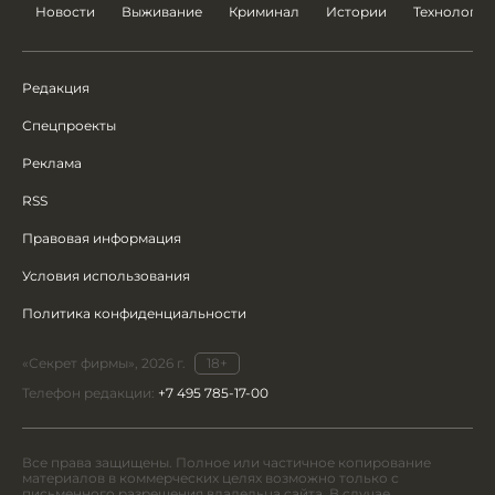
Новости
Выживание
Криминал
Истории
Технологии
Редакция
Спецпроекты
Реклама
RSS
Правовая информация
Условия использования
Политика конфиденциальности
«Секрет фирмы», 2026 г.
18+
Телефон редакции:
+7 495 785-17-00
Все права защищены. Полное или частичное копирование
материалов в коммерческих целях возможно только с
письменного разрешения владельца сайта. В случае