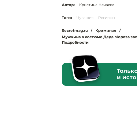
Автор:
Кристина Нечаева
Теги:
Чувашия
Регионы
Secretmag.ru
/
Криминал
/
Мужчина в костюме Деда Мороза зас
Подробности
Тольк
и ист