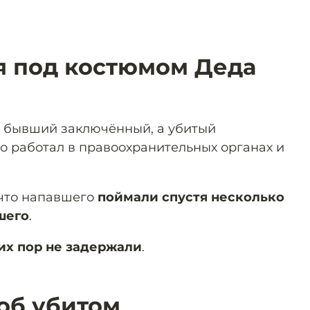
я под костюмом Деда
о бывший заключённый, а убитый
о работал в правоохранительных органах и
 что напавшего
поймали спустя несколько
шего
.
их пор не задержали
.
 об убитом