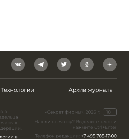
Технологии
Архив журнала
в в
«Секрет фирмы», 2026 г.
18+
адельца
Нашли опечатку? Выделите текст и
ечены к
нажмите Ctrl+Enter
едерации.
Телефон редакции:
+7 495 785-17-00
логии в