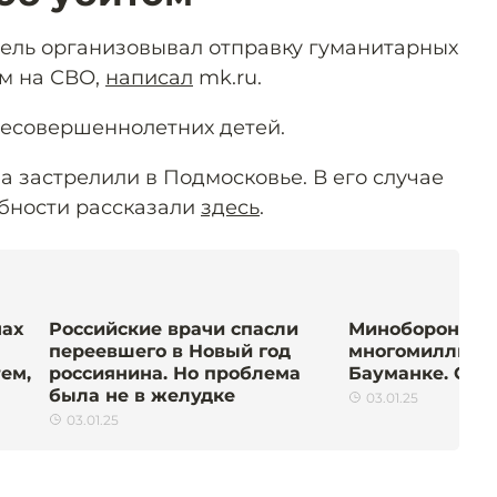
ль организовывал отправку гуманитарных
м на СВО,
написал
mk.ru.
 несовершеннолетних детей.
а застрелили в Подмосковье. В его случае
обности рассказали
здесь
.
нах
Российские врачи спасли
Минобороны п
переевшего в Новый год
многомиллионн
тем,
россиянина. Но проблема
Бауманке. Он 
была не в желудке
03.01.25
03.01.25