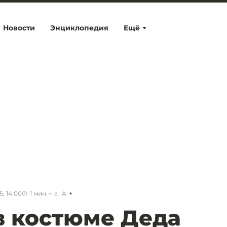
Новости
Энциклопедия
Ещё
, 14:00
1
мин.
a
A
в костюме Деда