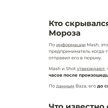
Кто скрывалс
Мороза
По
информации
Mash, эт
предприниматель когда-т
отправил его в тюрьму.
Mash и Shot
утверждают
,
часов после произошед
По
данным
Baza, его
до с
Что известно