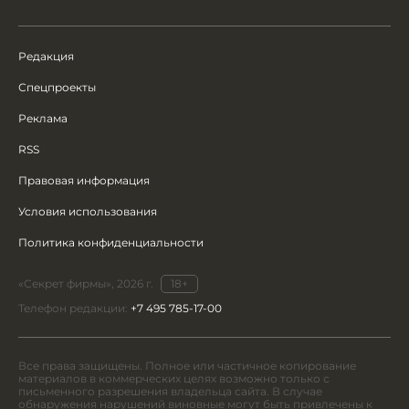
Редакция
Спецпроекты
Реклама
RSS
Правовая информация
Условия использования
Политика конфиденциальности
«Секрет фирмы», 2026 г.
18+
Телефон редакции:
+7 495 785-17-00
Все права защищены. Полное или частичное копирование
материалов в коммерческих целях возможно только с
письменного разрешения владельца сайта. В случае
обнаружения нарушений виновные могут быть привлечены к