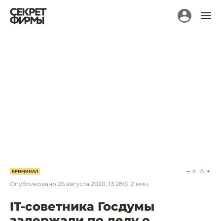
a
A
КРИМИНАЛ
Опубликовано
26 августа 2020, 13:28
2
мин.
IT-советника Госдумы
задержали по делу о