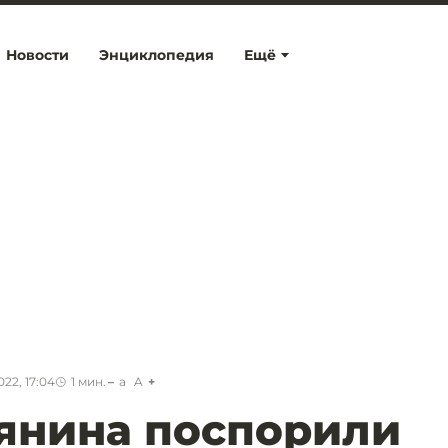
Новости
Энциклопедия
Ещё
22, 17:04
1
мин.
a
A
янина поспорили