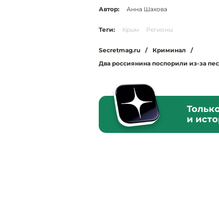
Автор:
Анна Шахова
Теги:
Крым
Регионы
Secretmag.ru
/
Криминал
/
Два россиянина поспорили из-за пес
Тольк
и ист