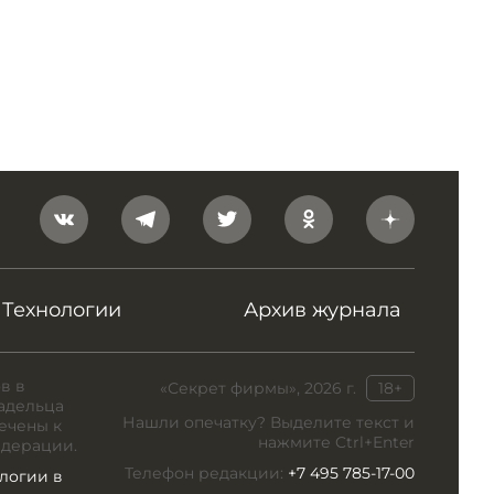
Технологии
Архив журнала
в в
«Секрет фирмы», 2026 г.
18+
адельца
Нашли опечатку? Выделите текст и
ечены к
нажмите Ctrl+Enter
едерации.
Телефон редакции:
+7 495 785-17-00
логии в