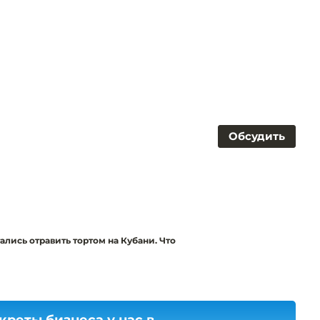
Обсудить
лись отравить тортом на Кубани. Что
креты бизнеса у нас в