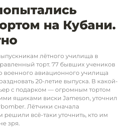
попытались
тортом на Кубани.
тно
выпускникам лётного училища в
равленный торт. 77 бывших учеников
о военного авиационного училища
раздновать 20-летие выпуска. В какой-
рьер с подарком — огромным тортом
кими ящиками виски Jameson, уточнил
rbomber. Лётчики сначала
м решили всё-таки уточнить, кто им
не зря.