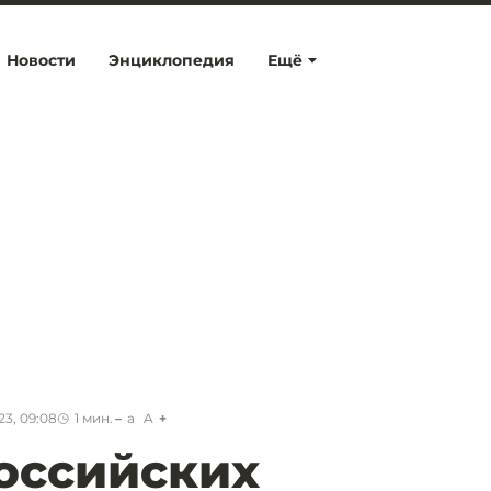
Новости
Энциклопедия
Ещё
23, 09:08
1
мин.
a
A
оссийских