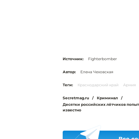
Источник:
Fighterbomber
Автор:
Елена Чеховская
Теги:
Краснодарский край
Армия
Secretmag.ru
/
Криминал
/
Десятки российских лётчиков попыта
известно
Все се