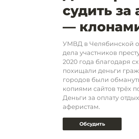
судить за
— клонами
УМВД в Челябинской о
дела участников прест
2020 года благодаря 
похищали деньги гражд
городов были обману
копиями сайтов трёх п
Деньги за оплату отды
аферистам.
Обсудить