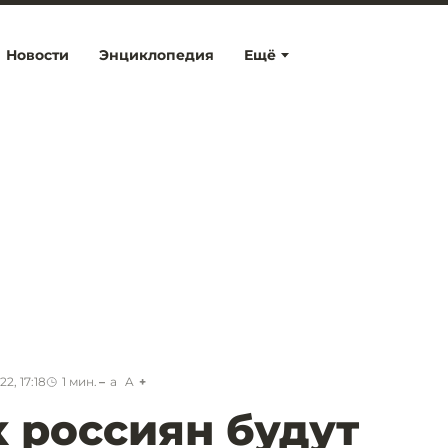
Новости
Энциклопедия
Ещё
2, 17:18
1
мин.
a
A
 россиян будут