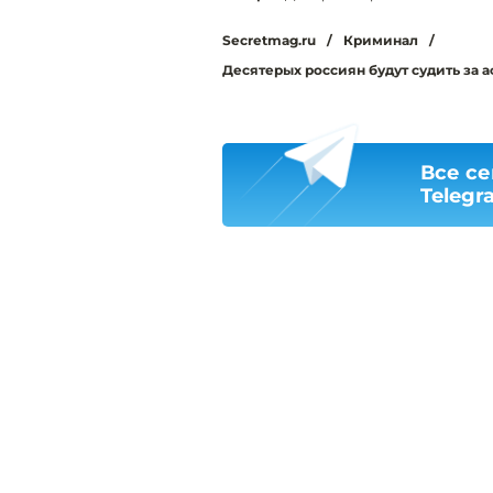
Secretmag.ru
/
Криминал
/
Десятерых россиян будут судить за а
Все се
Telegr