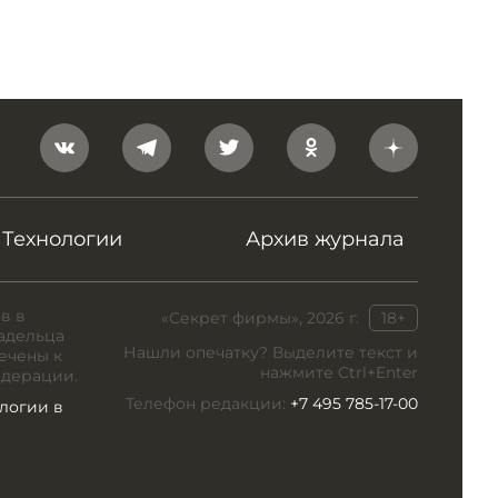
Технологии
Архив журнала
в в
«Секрет фирмы», 2026 г.
18+
адельца
Нашли опечатку? Выделите текст и
ечены к
нажмите Ctrl+Enter
едерации.
Телефон редакции:
+7 495 785-17-00
логии в