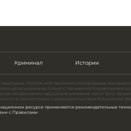
Криминал
Истории
 защищены. Полное или частичное копирование материало
ких целях возможно только с письменного разрешения вл
случае обнаружения нарушений виновные могут быть привл
нности в соответствии с законодательством Российской Ф
мационном ресурсе применяются рекомендательные техно
твии с Правилами