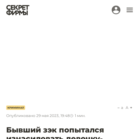
a
A
КРИМИНАЛ
Опубликовано
29 мая 2023, 19:48
1
мин.
Бывший зэк попытался
изнасиловать девочку-