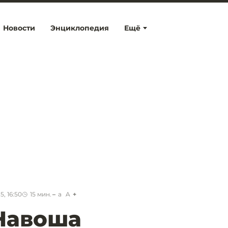
Новости
Энциклопедия
Ещё
5, 16:50
15
мин.
a
A
Навоша