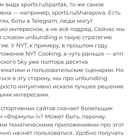
ида sports.ru/spartak, то же самое
ена — например, sports.ru/sharapova. Есть
тях, боты в Telegram, люди могут
ько интересное, а не всё подряд. Сейчас мы
ся словом unbundling и такую стратегию
е. У NYT, к примеру, в прошлом году
ложение NYT Coоking, а чуть раньше — апп
ского Sky уже полтора десятка
ематики и пользовательские сценарии. Но
ься в эту сторону, мы про unbundling
 просто интуитивно искали лучшее решение
ными интересами.
 спортивных сайтов скачает болельщик
 «Формулы-1»? Может быть, парочку.
ими тематическими приложениями про этот
чно начнёт пользоваться. Удобно получать