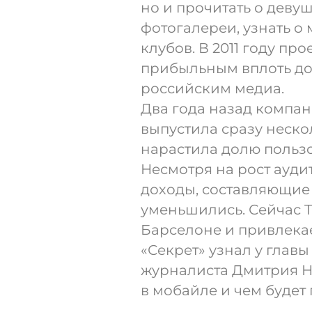
но и прочитать о деву
фотогалереи, узнать о
клубов. В 2011 году пр
прибыльным вплоть до 
российским медиа.
Два года назад компа
выпустила сразу неск
нарастила долю польз
Несмотря на рост ауди
доходы, составляющие
уменьшились. Сейчас Tr
Барселоне и привлекае
«Секрет» узнал у глав
журналиста Дмитрия Н
в мобайле и чем будет