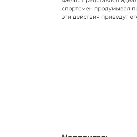
Фелпс представлял идеал
спортсмен
продумывал
по
эти действия приведут ег