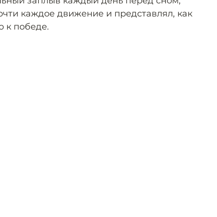
ьный заплыв каждый день перед сном,
чти каждое движение и представлял, как
о к победе.