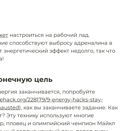
жет
настроиться на рабочий лад.
ие способствуют выбросу адреналина в
от энергетический эффект недолго, так что
а!
онечную цель
энергия заканчивается, попробуйте
fehack.org/228179/9-energy-hacks-stay-
hausted
), как вы заканчиваете задание. Как
т? Эту технику используют многие
р, пловец и олимпийский чемпион Майкл