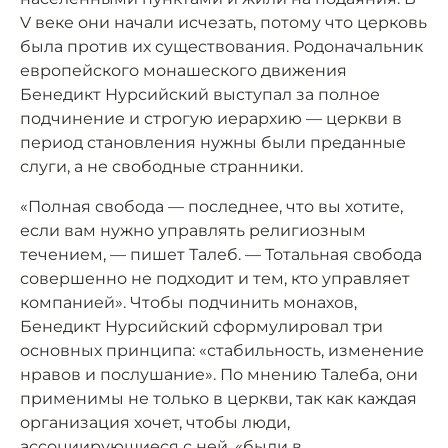
V веке они начали исчезать, потому что церковь
была против их существования. Родоначальник
европейского монашеского движения
Бенедикт Нурсийский выступал за полное
подчинение и строгую иерархию — церкви в
период становления нужны были преданные
слуги, а не свободные странники.
«Полная свобода — последнее, что вы хотите,
если вам нужно управлять религиозным
течением, — пишет Талеб. — Тотальная свобода
совершенно не подходит и тем, кто управляет
компанией». Чтобы подчинить монахов,
Бенедикт Нурсийский сформулировал три
основных принципа: «стабильность, изменение
нравов и послушание». По мнению Талеба, они
применимы не только в церкви, так как каждая
организация хочет, чтобы люди,
ассоциирующиеся с ней, «были в