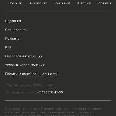
Новости
Выживание
Криминал
Истории
Технологии
Редакция
Спецпроекты
Реклама
RSS
Правовая информация
Условия использования
Политика конфиденциальности
«Секрет фирмы», 2026 г.
18+
Телефон редакции:
+7 495 785-17-00
Все права защищены. Полное или частичное копирование
материалов в коммерческих целях возможно только с
письменного разрешения владельца сайта. В случае