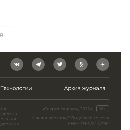
я
Технологии
Архив журнала
в в
«Секрет фирмы», 2026 г.
18+
адельца
Нашли опечатку? Выделите текст и
ечены к
нажмите Ctrl+Enter
едерации.