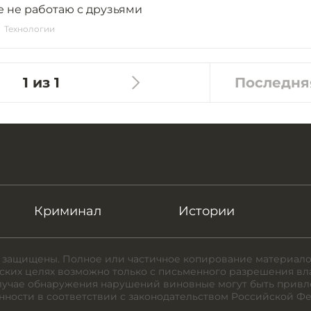
 не работаю с друзьями
Технологии
1 из 1
Последня
Криминал
Истории
 защищены. Полное или частичное копирование материало
ких целях возможно только с письменного разрешения вл
случае обнаружения нарушений виновные могут быть привл
нности в соответствии с законодательством Российской Ф