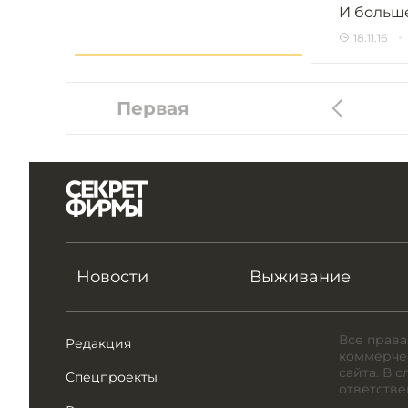
И больше
18.11.16
Первая
Новости
Выживание
Все права
Редакция
коммерчес
сайта. В 
Спецпроекты
ответстве