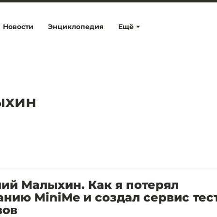
Новости
Энциклопедия
Ещё
ыхин
ий Малыхин. Как я потерял
нию MiniMe и создал сервис тес
вов