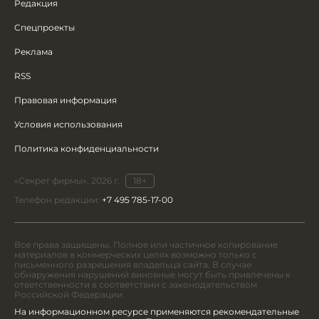
Редакция
Спецпроекты
Реклама
RSS
Правовая информация
Условия использования
Политика конфиденциальности
«Секрет фирмы», 2026 г.
18+
Телефон редакции:
+7 495 785-17-00
Все права защищены. Полное или частичное копирование
материалов в коммерческих целях возможно только с
письменного разрешения владельца сайта. В случае
обнаружения нарушений виновные могут быть привлечены к
ответственности в соответствии с законодательством
Российской Федерации.
На информационном ресурсе применяются рекомендательные