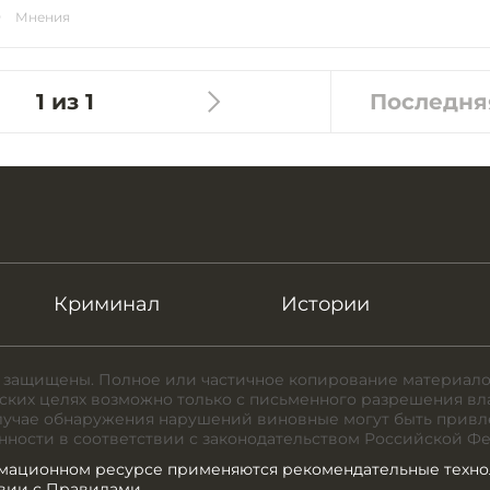
Мнения
1 из 1
Последня
Криминал
Истории
 защищены. Полное или частичное копирование материало
ких целях возможно только с письменного разрешения вл
случае обнаружения нарушений виновные могут быть привл
нности в соответствии с законодательством Российской Ф
мационном ресурсе применяются рекомендательные техно
твии с Правилами