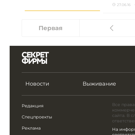
27.06.16
Первая
Новости
Выживание
Все права
Редакция
коммерчес
сайта. В 
Спецпроекты
ответстве
Реклама
На инфор
соответс