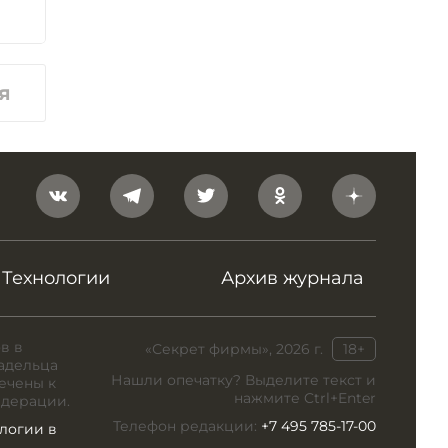
я
Технологии
Архив журнала
в в
«Секрет фирмы», 2026 г.
18+
адельца
Нашли опечатку? Выделите текст и
ечены к
нажмите Ctrl+Enter
едерации.
Телефон редакции:
+7 495 785-17-00
логии в