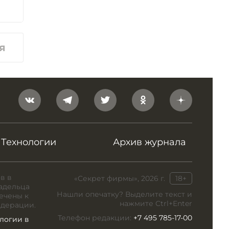
я
Технологии
Архив журнала
в в
«Секрет фирмы», 2026 г.
18+
адельца
Нашли опечатку? Выделите текст и
ечены к
нажмите Ctrl+Enter
едерации.
Телефон редакции:
+7 495 785-17-00
логии в