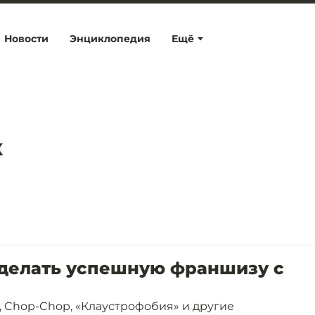
Новости
Энциклопедия
Ещё
к
сделать успешную франшизу с
, Chop-Chop, «Клаустрофобия» и другие