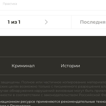
Практика
1 из 1
Последня
Криминал
Истории
 защищены. Полное или частичное копирование материало
ких целях возможно только с письменного разрешения вл
случае обнаружения нарушений виновные могут быть привл
нности в соответствии с законодательством Российской Ф
мационном ресурсе применяются рекомендательные техно
твии с Правилами