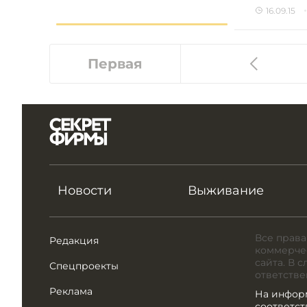
16.09.15
Первая
Новости
Выживание
Все права
Редакция
коммерчес
сайта. В 
Спецпроекты
ответстве
Реклама
На инфор
соответс