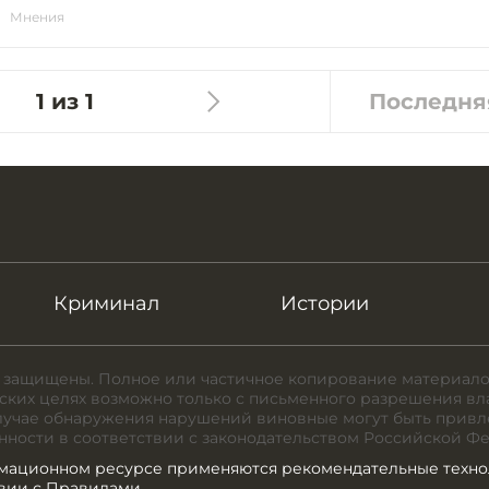
Мнения
1 из 1
Последня
Криминал
Истории
 защищены. Полное или частичное копирование материало
ких целях возможно только с письменного разрешения вл
случае обнаружения нарушений виновные могут быть привл
нности в соответствии с законодательством Российской Ф
мационном ресурсе применяются рекомендательные техно
твии с Правилами