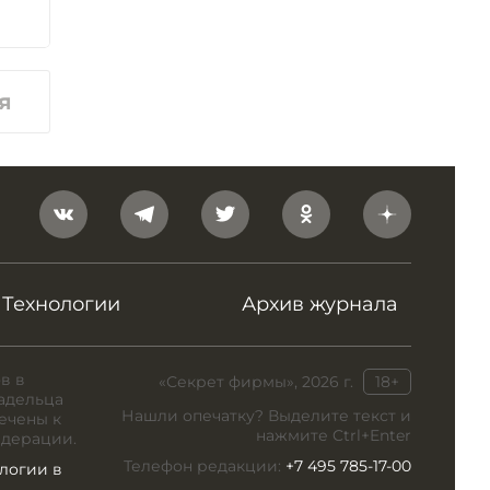
я
Технологии
Архив журнала
в в
«Секрет фирмы», 2026 г.
18+
адельца
Нашли опечатку? Выделите текст и
ечены к
нажмите Ctrl+Enter
едерации.
Телефон редакции:
+7 495 785-17-00
логии в