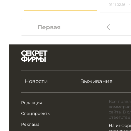
11.02.16
Первая
Новости
Выживание
Все права
Редакция
коммерчес
сайта. В 
Спецпроекты
ответстве
Реклама
На инфор
соответс