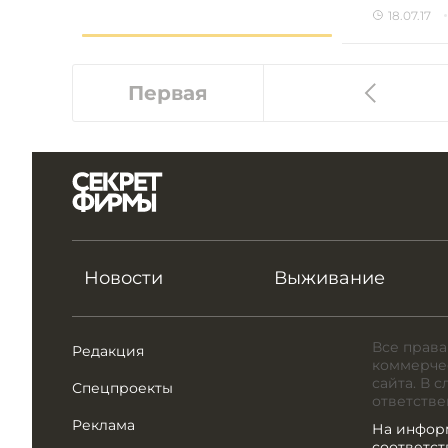
18.07.17
Первая
Новости
Выживание
Все права
Редакция
коммерчес
сайта. В 
Спецпроекты
ответстве
Реклама
На инфор
соответс