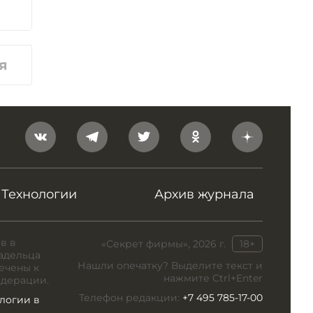
я
Технологии
Архив журнала
в в
«Секрет фирмы», 2026 г.
18+
адельца
Нашли опечатку? Выделите текст и
ечены к
нажмите Ctrl+Enter
едерации.
Телефон редакции:
+7 495 785-17-00
логии в