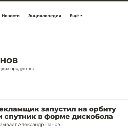
Новости
Энциклопедия
Ещё
анов
цких продуктов»
екламщик запустил на орбиту
и спутник в форме дискобола
азывает Александр Панов