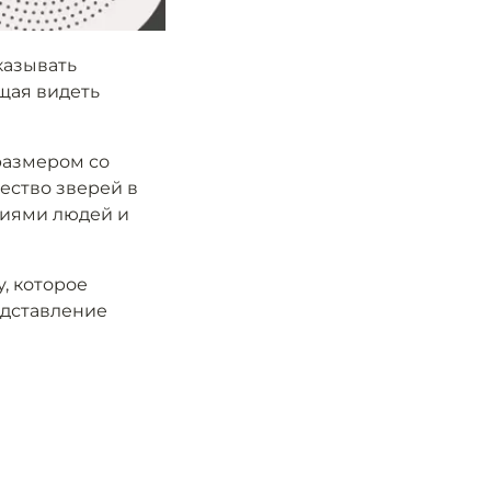
азывать
щая видеть
размером со
ество зверей в
ниями людей и
, которое
едставление