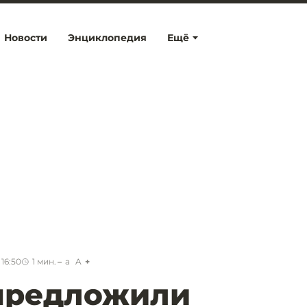
Новости
Энциклопедия
Ещё
16:50
1
мин.
a
A
 предложили