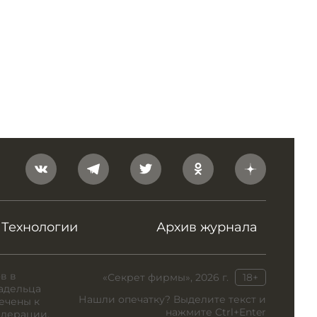
Технологии
Архив журнала
в в
«Секрет фирмы», 2026 г.
18+
адельца
Нашли опечатку? Выделите текст и
ечены к
нажмите Ctrl+Enter
едерации.