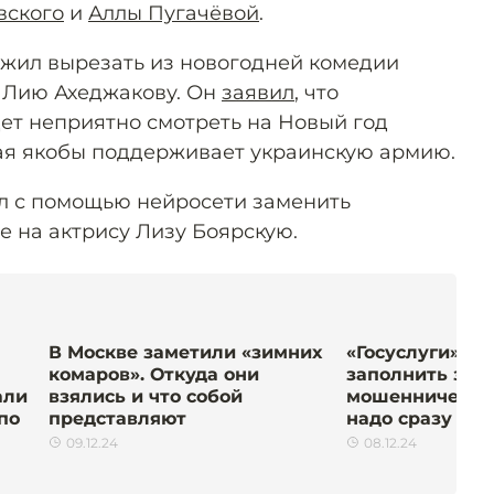
вского
и
Аллы Пугачёвой
.
жил вырезать из новогодней комедии
 Лию Ахеджакову. Он
заявил
, что
ет неприятно смотреть на Новый год
рая якобы поддерживает украинскую армию.
 с помощью нейросети заменить
е на актрису Лизу Боярскую.
В Москве заметили «зимних
«Госуслуги» п
комаров». Откуда они
заполнить зая
али
взялись и что собой
мошенничестве
по
представляют
надо сразу же
09.12.24
08.12.24