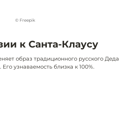
© Freepik
зии к Санта-Клаусу
меняет образ традиционного русского Деда
 Его узнаваемость близка к 100%.