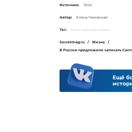
Источник:
Shot
Автор:
Елена Чеховская
Тег:
Иностранные агенты
Secretmag.ru
/
Жизнь
/
В России предложили записать Санта
Ещё б
истори