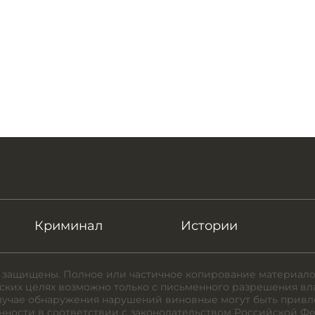
Криминал
Истории
 защищены. Полное или частичное копирование материало
ких целях возможно только с письменного разрешения вл
случае обнаружения нарушений виновные могут быть привл
нности в соответствии с законодательством Российской Ф