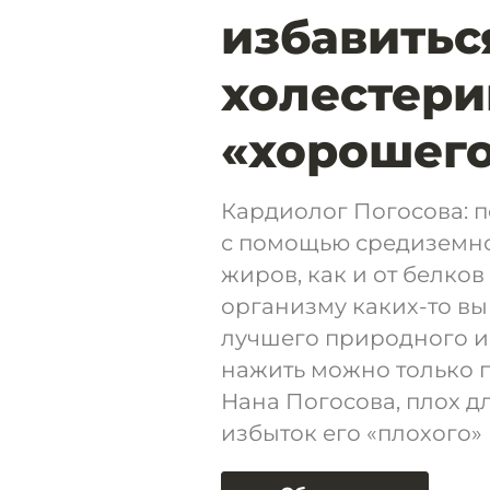
избавитьс
холестери
«хорошег
Кардиолог Погосова: 
с помощью средиземно
жиров, как и от белков
организму каких-то выг
лучшего природного ис
нажить можно только 
Нана Погосова, плох дл
избыток его «плохого»