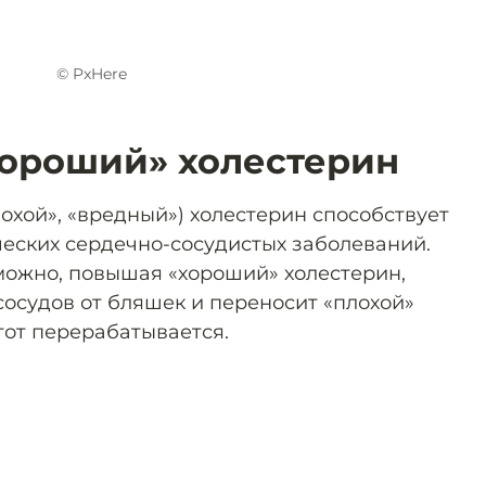
© PxHere
хороший» холестерин
охой», «вредный») холестерин способствует
еских сердечно-сосудистых заболеваний.
 можно, повышая «хороший» холестерин,
сосудов от бляшек и переносит «плохой»
 тот перерабатывается.