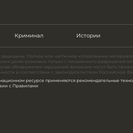
Криминал
Истории
 защищены. Полное или частичное копирование материало
ких целях возможно только с письменного разрешения вл
случае обнаружения нарушений виновные могут быть привл
нности в соответствии с законодательством Российской Ф
мационном ресурсе применяются рекомендательные техно
твии с Правилами