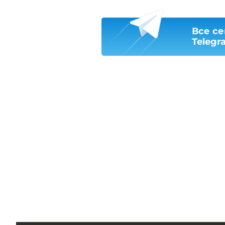
Все се
Telegr