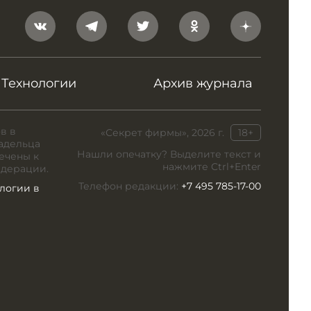
Технологии
Архив журнала
в в
«Секрет фирмы», 2026 г.
18+
адельца
Нашли опечатку? Выделите текст и
ечены к
нажмите Ctrl+Enter
едерации.
Телефон редакции:
+7 495 785-17-00
логии в