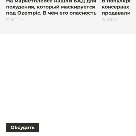
На маркетплейсе нашли БАД для
В популярны
похудения, который маскируется
консервах н
под Ozempic. В чём его опасность
продавали
16.11.24
16.11.24
Обсудить