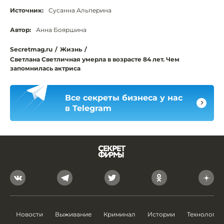
Источник:
Сусанна Альперина
Автор:
Анна Бояршина
Secretmag.ru
/
Жизнь
/
Светлана Светличная умерла в возрасте 84 лет. Чем
запомнилась актриса
Все секреты бизнеса у нас
в Telegram
Новости
Выживание
Криминал
Истории
Технологии