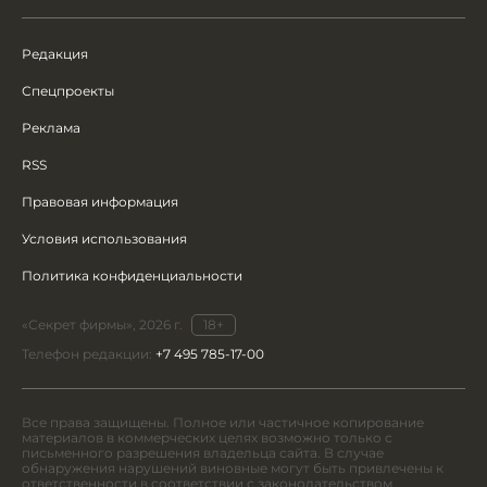
Редакция
Спецпроекты
Реклама
RSS
Правовая информация
Условия использования
Политика конфиденциальности
«Секрет фирмы», 2026 г.
18+
Телефон редакции:
+7 495 785-17-00
Все права защищены. Полное или частичное копирование
материалов в коммерческих целях возможно только с
письменного разрешения владельца сайта. В случае
обнаружения нарушений виновные могут быть привлечены к
ответственности в соответствии с законодательством