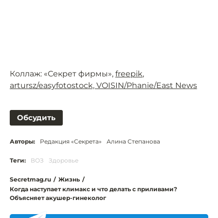
Коллаж: «Секрет фирмы»,
freepik
,
artursz/easyfotostock, VOISIN/Phanie/East News
Обсудить
Авторы:
Редакция «Секрета»
Алина Степанова
Теги:
ВОЗ
Здоровье
Secretmag.ru
/
Жизнь
/
Когда наступает климакс и что делать с приливами?
Объясняет акушер-гинеколог