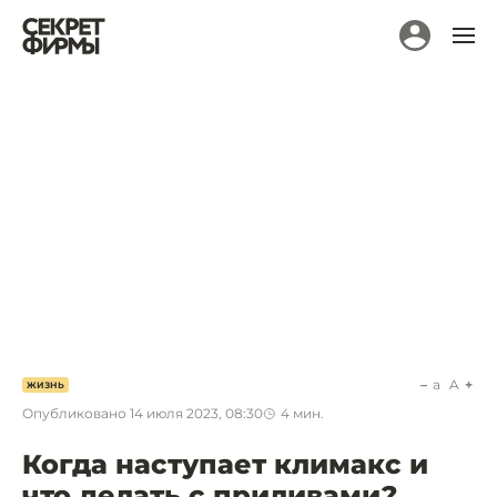
a
A
ЖИЗНЬ
Опубликовано
14 июля 2023, 08:30
4
мин.
Когда наступает климакс и
что делать с приливами?