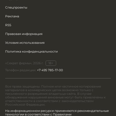
Спецпроекты
Реклама
RSS
Правовая информация
Условия использования
Политика конфиденциальности
«Секрет фирмы», 2026 г.
18+
Телефон редакции:
+7 495 785-17-00
Все права защищены. Полное или частичное копирование
материалов в коммерческих целях возможно только с
письменного разрешения владельца сайта. В случае
обнаружения нарушений виновные могут быть привлечены к
ответственности в соответствии с законодательством
Российской Федерации.
На информационном ресурсе применяются рекомендательные
технологии в соответствии с Правилами