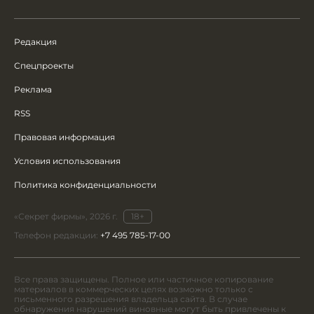
Редакция
Спецпроекты
Реклама
RSS
Правовая информация
Условия использования
Политика конфиденциальности
«Секрет фирмы», 2026 г.
18+
Телефон редакции:
+7 495 785-17-00
Все права защищены. Полное или частичное копирование
материалов в коммерческих целях возможно только с
письменного разрешения владельца сайта. В случае
обнаружения нарушений виновные могут быть привлечены к