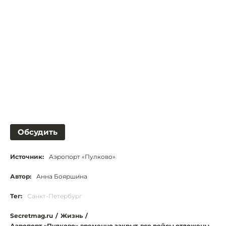
Обсудить
Источник:
Аэропорт «Пулково»
Автор:
Анна Бояршина
Тег:
Санкт-Петербург
Secretmag.ru
/
Жизнь
/
Аэропорт «Пулково» временно закрыт, все рейсы отложены