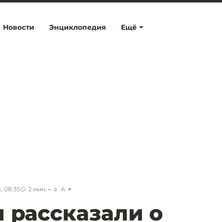
Новости
Энциклопедия
Ещё
, 08:35
2
мин.
a
A
 рассказали о