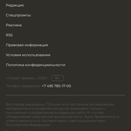
Редакция
Спецпроекты
Реклама
RSS
Правовая информация
Условия использования
Политика конфиденциальности
«Секрет фирмы», 2026 г.
18+
Телефон редакции:
+7 495 785-17-00
Все права защищены. Полное или частичное копирование
материалов в коммерческих целях возможно только с
письменного разрешения владельца сайта. В случае
обнаружения нарушений виновные могут быть привлечены к
ответственности в соответствии с законодательством
Российской Федерации.