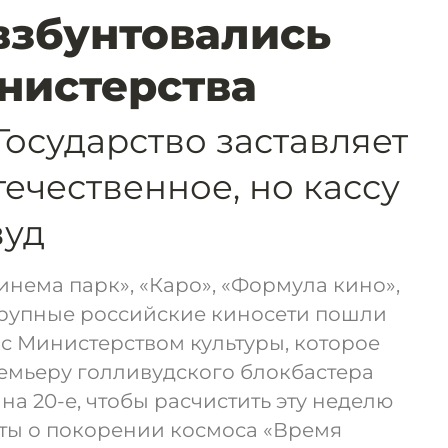
взбунтовались
нистерства
Государство заставляет
течественное, но кассу
вуд
нема парк», «Каро», «Формула кино»,
крупные российские киносети пошли
с Министерством культуры, которое
емьеру голливудского блокбастера
 на 20-е, чтобы расчистить эту неделю
нты о покорении космоса «Время