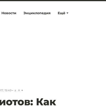
Новости
Энциклопедия
Ещё
7, 19:49
a
A
иотов: Как