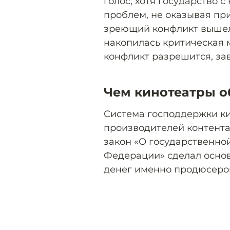
голос, хотя государство 
проблем, не оказывая при
зреющий конфликт вышел 
накопилась критическая м
конфликт разрешится, за
Чем кинотеатры о
Система господдержки ки
производителей контента
закон «О государственн
Федерации» сделал осно
денег именно продюсеро