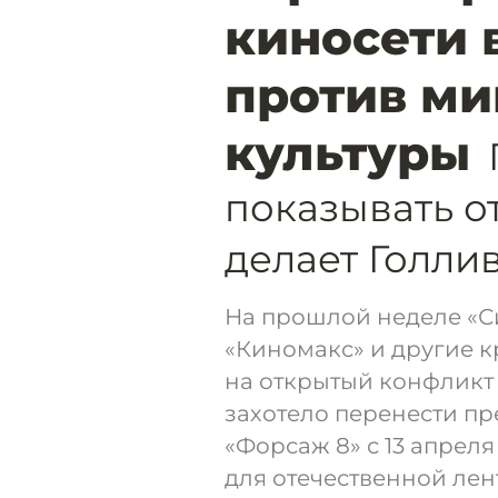
киносети 
против ми
культуры
показывать о
делает Голли
На прошлой неделе «Си
«Киномакс» и другие 
на открытый конфликт 
захотело перенести пр
«Форсаж 8» с 13 апреля
для отечественной ле