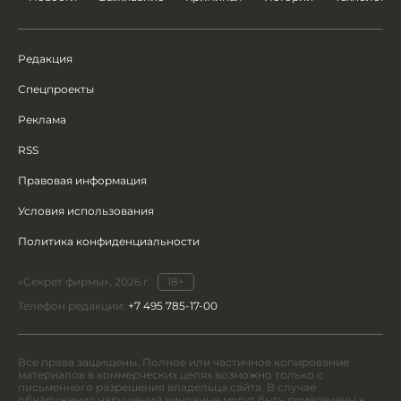
Редакция
Спецпроекты
Реклама
RSS
Правовая информация
Условия использования
Политика конфиденциальности
«Секрет фирмы», 2026 г.
18+
Телефон редакции:
+7 495 785-17-00
Все права защищены. Полное или частичное копирование
материалов в коммерческих целях возможно только с
письменного разрешения владельца сайта. В случае
обнаружения нарушений виновные могут быть привлечены к