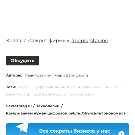
Коллаж: «Секрет фирмы»,
freepik
,
starline
Обсудить
Авторы:
Иван Кузьмин
Мери Валишвили
Теги:
Рубль
Цифровая экономика
Альфа-банк
Банк ВТБ
Банк России
Сбербанк России
Совкомбанк
Secretmag.ru
/
Технологии
/
Кому и зачем нужен цифровой рубль. Объясняет экономист
Все секреты бизнеса у нас