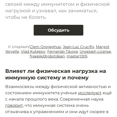
связей между иммунитетом и физической
нагрузкой и узнавал, как заниматься,
чтобы не болеть.
Обсудить
© Unsplash/
Clem Onojeghuo
,
Jean-Luc Crucifix
,
Margot
Noyelle
,
Vlad Kutepov
,
Fernando Távora
,
Unsplash License
,
freepik/drobotdean
,
master1305
Влияет ли физическая нагрузка на
иммунную систему и почему
Взаимосвязь между физической активностью и
состоянием иммунитета учёные
исследуют
ещё
с начала прошлого века. Современная наука
говорит
, что иммунная система очень
отзывчива к упражнениям и они идут скорее в