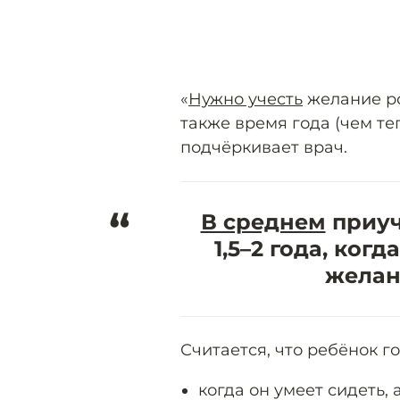
«
Нужно учесть
желание ро
также время года (чем теп
подчёркивает врач.
“
В среднем
приуч
1,5–2 года, ког
желани
Считается, что ребёнок г
когда он умеет сидеть,