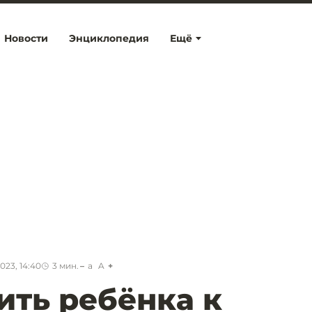
Новости
Энциклопедия
Ещё
023, 14:40
3
мин.
a
A
ить ребёнка к