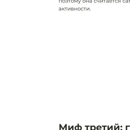
поэтому она считается с
активности.
Миф третий: г