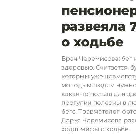
пенсионер
развеяла 
о ходьбе
Врач Черемисова: бег 
здоровью. Считается, б
которым уже невмогот
молодым людям нужно 
какая-то польза для з
прогулки полезны в люб
беге. Травматолог-орт
Дарья Черемисова рас
ходят мифы о ходьбе.