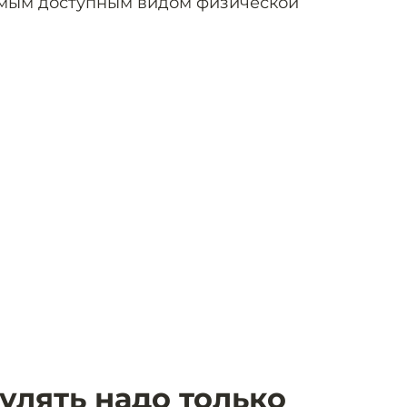
амым доступным видом физической
улять надо только