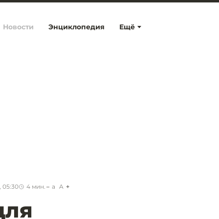
Новости
Энциклопедия
Ещё
 05:30
4
мин.
a
A
для