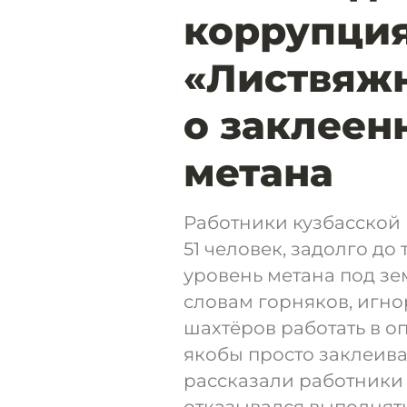
коррупция
«Листвяжн
о заклеен
метана
Работники кузбасской 
51 человек, задолго д
уровень метана под зе
словам горняков, игн
шахтёров работать в о
якобы просто заклеива
рассказали работники 