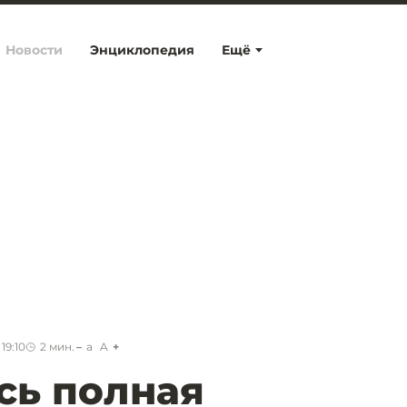
Новости
Энциклопедия
Ещё
19:10
2
мин.
a
A
есь полная