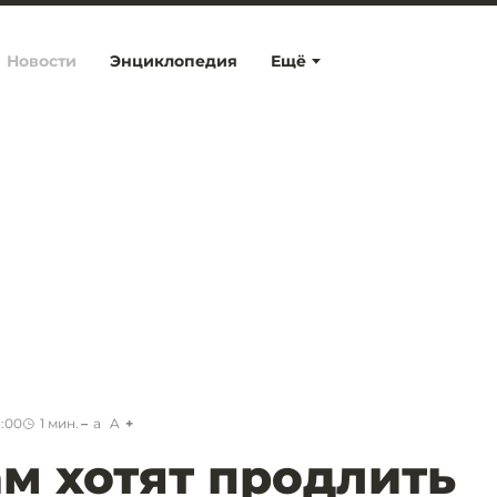
Новости
Энциклопедия
Ещё
3:00
1
мин.
a
A
м хотят продлить