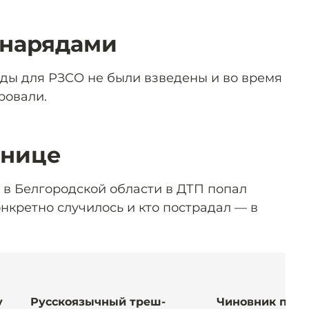
снарядами
яды для РЗСО не были взведены и во время
ровали.
анице
о в Белгородской области в ДТП попал
нкретно случилось и кто пострадал — в
у
Русскоязычный треш-
Чиновник поги