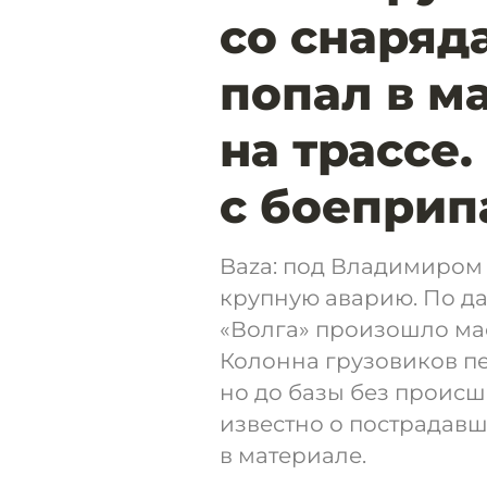
со снаряд
попал в м
на трассе.
с боеприп
Baza: под Владимиром
крупную аварию. По да
«Волга» произошло ма
Колонна грузовиков п
но до базы без происше
известно о пострадавш
в материале.