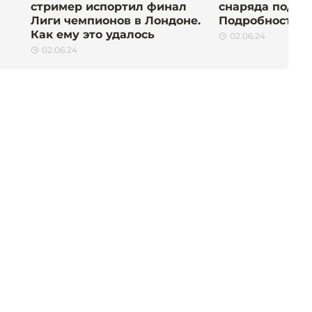
стример испортил финал
снаряда под Б
Лиги чемпионов в Лондоне.
Подробности
Как ему это удалось
02.06.24
02.06.24