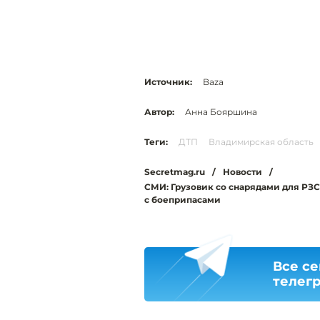
Источник:
Baza
Автор:
Анна Бояршина
Теги:
ДТП
Владимирская область
Secretmag.ru
/
Новости
/
СМИ: Грузовик со снарядами для РЗСО
с боеприпасами
Все се
телег