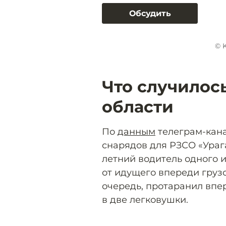
Обсудить
© K
Что случилос
области
По
данным
телеграм-кана
снарядов для РЗСО «Урага
летний водитель одного 
от идущего впереди грузов
очередь, протаранил впе
в две легковушки.