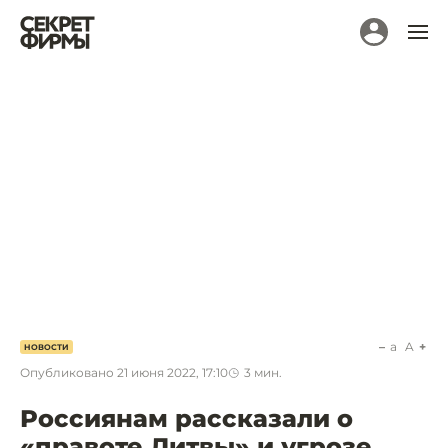
a
A
НОВОСТИ
Опубликовано
21 июня 2022, 17:10
3
мин.
Россиянам рассказали о
«правоте Литвы» и угрозе