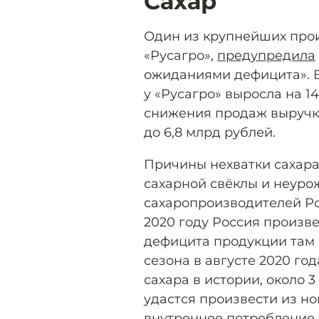
Сахар
Один из крупнейших прои
«Русагро»,
предупредила
ожиданиями дефицита». В
у «Русагро» выросла на 14%
снижения продаж выручка
до 6,8 млрд рублей.
Причины нехватки сахар
сахарной свёклы и неуро
сахаропроизводителей Ро
2020 году Россия произве
дефицита продукции там 
сезона в августе 2020 го
сахара в истории, около 3
удастся произвести из но
внутреннее потребление (