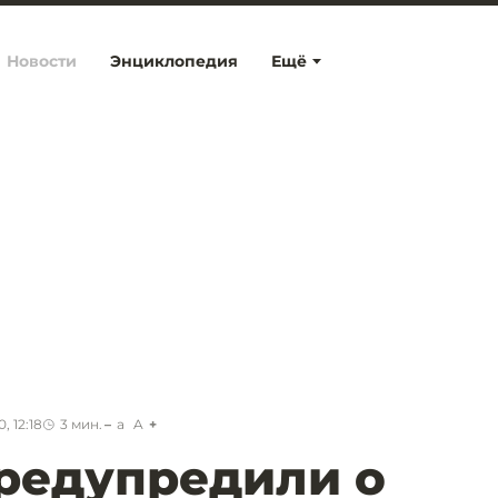
Новости
Энциклопедия
Ещё
, 12:18
3
мин.
a
A
редупредили о