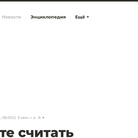
Новости
Энциклопедия
Ещё
, 06:00
3
мин.
a
A
те считать