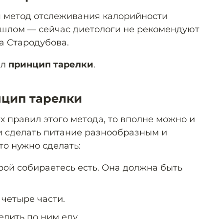
я метод отслеживания калорийности
ошлом — сейчас диетологи не рекомендуют
а Стародубова.
ил
принцип тарелки
.
нцип тарелки
 правил этого метода, то вполне можно и
и сделать питание разнообразным и
то нужно сделать:
орой собираетесь есть. Она должна быть
четыре части.
лить по ним еду.