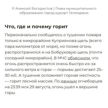
© Алексей Богодистов | Глава муниципального
образования город-курорт Геленджик
Что, где и почему горит
Первоначально сообщалось о тушении пожара
только в микрорайоне Куприянова щель (всего
пара километров от моря), но позже огонь
распространился и на Бобруковую щель (почти
соседний микрорайон). В МЧС
объяснили
, что
огонь распространяется очень быстро из-за
сильного ветра в горах — порывы достигают 25–
30 м/с. А тушение осложняет горная местность
— горит лесной массив. По
данным
огнеборцев
на 23:39 мск 29 августа, огонь ушёл к вершине
горы.