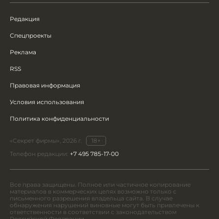
Редакция
Спецпроекты
Реклама
RSS
Правовая информация
Условия использования
Политика конфиденциальности
«Секрет фирмы», 2026 г.
18+
Телефон редакции:
+7 495 785-17-00
Все права защищены. Полное или частичное копирование
материалов в коммерческих целях возможно только с
письменного разрешения владельца сайта. В случае
обнаружения нарушений виновные могут быть привлечены к
ответственности в соответствии с законодательством
Российской Федерации.