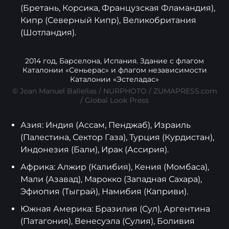
(Бретань, Корсика, Французская Фламандия),
Кипр (Северный Кипр), Великобритания
(Шотландия).
2014 год, Барселона, Испания. Здание с флагом
Каталонии «Сеньерас» и флагом независимости
Каталонии «Эстеладас»
© Joan Manuel Baliellas / NURPHOTO / ZUMAPRESS.com
/ Global Look Press
Азия: Индия (Ассам, Пенджаб), Израиль
(Палестина, Сектор Газа), Турция (Курдистан),
Индонезия (Бали), Ирак (Ассирия).
Африка: Алжир (Калибия), Кения (Момбаса),
Мали (Азавад), Марокко (Западная Сахара),
Эфиопия (Тыграй), Намибия (Каприви).
Южная Америка: Бразилия (Сул), Аргентина
(Патагония), Венесуэла (Сулия), Боливия