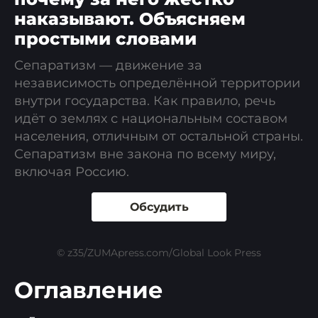
наказывают. Объясняем
простыми словами
Сепаратизм — движение за
независимость определённой территории
внутри государства. Как правило, речь
идёт о землях с национальным составом
населения, отличным от остальной страны.
Сепаратизм вне закона по всему миру,
включая Россию.
Обсудить
© z35/ZUMApress.com/Global Look Press
Оглавление