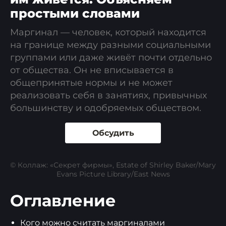
простыми словами
Маргинал — человек, который находится
на границе между разными социальными
группами или даже живёт почти отдельно
от общества. Он не вписывается в
общепринятые нормы и не может
реализовать себя в занятиях, привычных
большинству и одобряемых обществом.
Обсудить
© Коллаж: «Секрет фирмы», Estate of Shirley Baker/Mary
Evans Picture Library/East News
Оглавление
Кого можно считать маргиналами