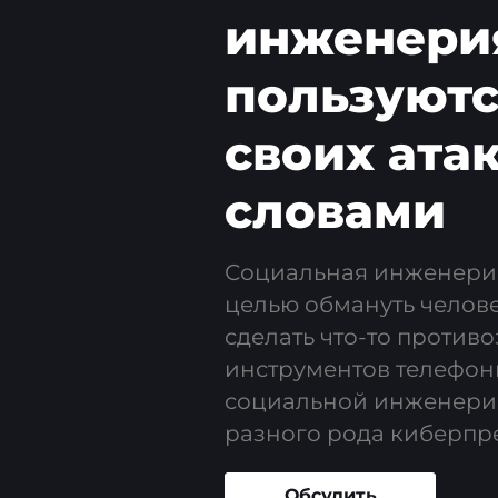
инженерия
пользуют
своих ата
словами
Социальная инженери
целью обмануть челове
сделать что-то против
инструментов телефон
социальной инженерии
разного рода киберпр
Обсудить