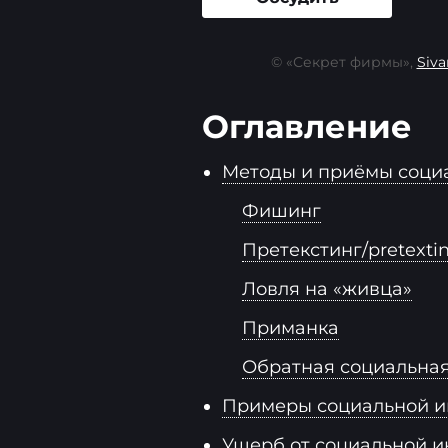
© «Секрет фирмы»,
Siva
Оглавление
Методы и приёмы соци
Фишинг
Претекстинг/pretexti
Ловля на «живца»
Приманка
Обратная социальна
Примеры социальной и
Ущерб от социальной 