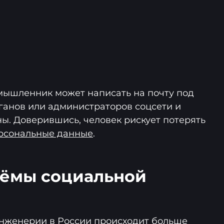
мышленник может написать на почту под
ганов или администраторов соцсети и
ны. Доверившись, человек рискует потерять
рсональные данные
.
иёмы социальной
нженерии в России происходит больше