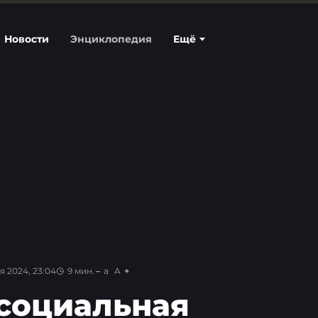
Новости
Энциклопедия
Ещё
я 2024, 23:04
9
мин.
a
A
 социальная