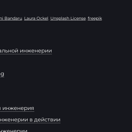
ni Bandaru
,
Laura Ockel
,
Unsplash License
,
freepik
альной инженерии
ng
я инженерия
нженерии в действии
инженерии