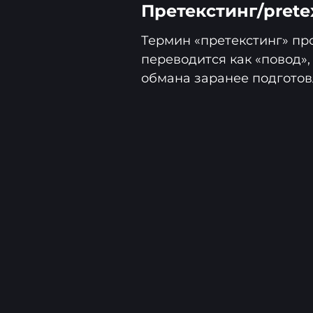
Претекстинг/prete
Термин «претекстинг» про
переводится как «повод»,
обмана заранее подготов