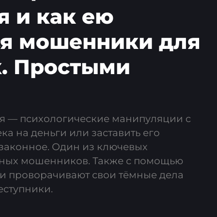
 и как ею
ся мошенники для
к. Простыми
я — психологические манипуляции c
ка на деньги или заставить его
озаконное. Один из ключевых
ных мошенников. Также с помощью
 проворачивают свои тёмные дела
еступники.