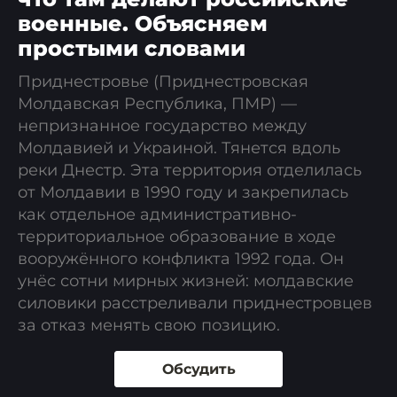
военные. Объясняем
простыми словами
Приднестровье (Приднестровская
Молдавская Республика, ПМР) —
непризнанное государство между
Молдавией и Украиной. Тянется вдоль
реки Днестр. Эта территория отделилась
от Молдавии в 1990 году и закрепилась
как отдельное административно-
территориальное образование в ходе
вооружённого конфликта 1992 года. Он
унёс сотни мирных жизней: молдавские
силовики расстреливали приднестровцев
за отказ менять свою позицию.
Обсудить