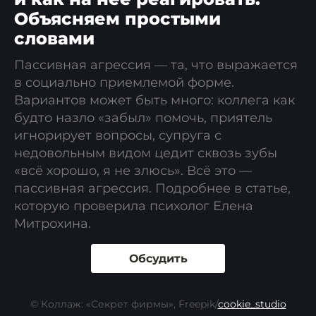
Объясняем простыми
словами
Пассивная агрессия — та, что выражается
в социально приемлемой форме.
Вариантов может быть много: коллега как
будто назло «забыл» помочь, приятель
игнорирует вопросы, супруга с
недовольным видом цедит сквозь зубы
«всё хорошо, я не злюсь». Всё это —
пассивная агрессия. Подробнее в статье,
которую проверила психолог Елена
Митрохина.
Обсудить
© Коллаж: «Секрет фирмы», Freepik/
cookie_studio