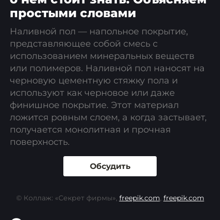
простыми словами
Наливной пол — напольное покрытие,
представляющее собой смесь с
использованием минеральных веществ
или полимеров. Наливной пол наносят на
черновую цементную стяжку пола и
используют как черновое или даже
финишное покрытие. Этот материал
ложится ровным слоем, а когда застывает,
получается монолитная и прочная
поверхность.
Обсудить
© Коллаж: «Секрет фирмы»,
freepik.com
,
freepik.com