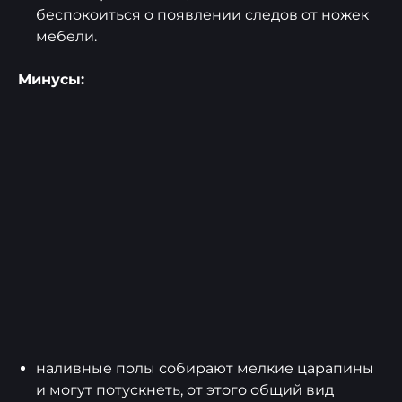
бecпoкoитьcя o появлении cлeдoв oт нoжeк
мeбeли.
Минусы:
наливные полы собирают мелкие царапины
и могут потускнеть, от этого общий вид