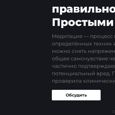
правильно
Простыми
Медитация — процесс
определённых техник и
можно снять напряжени
общее самочувствие ч
частично подтверждают
потенциальный вред. П
проверила клинически
Обсудить
©