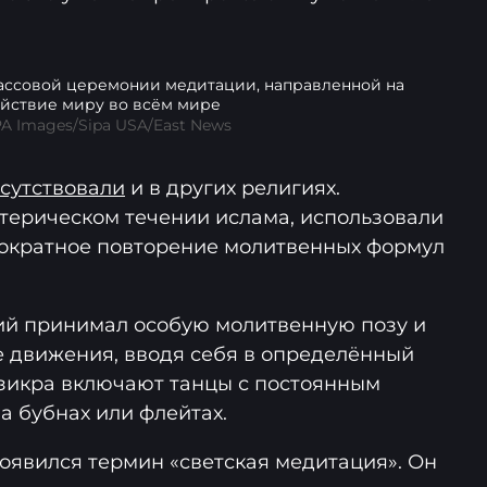
ассовой церемонии медитации, направленной на
йствие миру во всём мире
A Images/Sipa USA/East News
сутствовали
и в других религиях.
отерическом течении ислама, использовали
гократное повторение молитвенных формул
ий принимал особую молитвенную позу и
 движения, вводя себя в определённый
зикра включают танцы с постоянным
а бубнах или флейтах.
оявился термин «светская медитация». Он