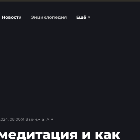
Новости
Энциклопедия
Ещё
2024, 08:00
8
мин.
a
A
 медитация и как