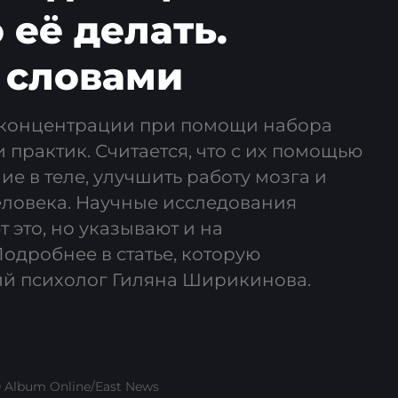
 её делать.
 словами
 концентрации при помощи набора
 практик. Считается, что с их помощью
е в теле, улучшить работу мозга и
еловека. Научные исследования
 это, но указывают и на
одробнее в статье, которую
й психолог Гиляна Ширикинова.
 Album Online/East News