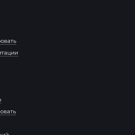
ровать
итации
р
овать