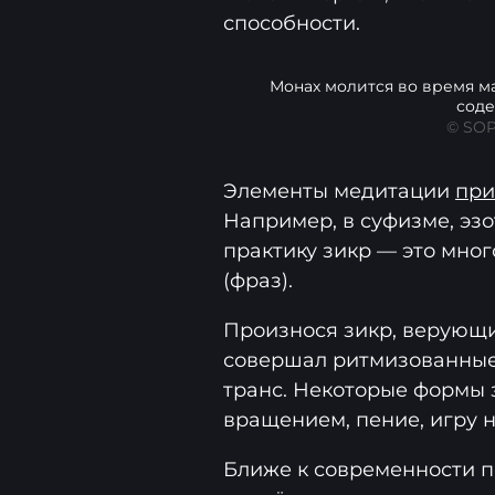
способности.
Монах молится во время м
соде
© SOP
Элементы медитации
при
Например, в суфизме, эз
практику зикр — это мно
(фраз).
Произнося зикр, верующ
совершал ритмизованные
транс. Некоторые формы 
вращением, пение, игру н
Ближе к современности п