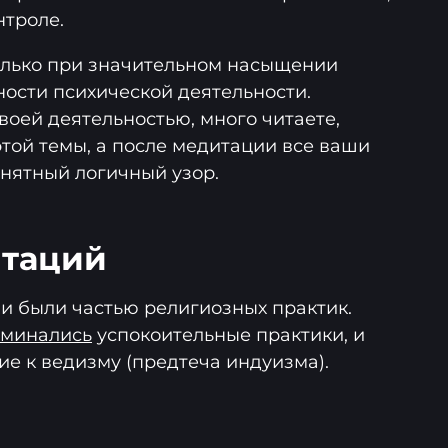
нтроле.
олько при значительном насыщении
ости психической деятельности.
воей деятельностью, много читаете,
этой темы, а после медитации все ваши
нятный логичный узор.
итаций
 были частью религиозных практик.
оминались
успокоительные практики, и
ие к ведизму (предтеча индуизма).